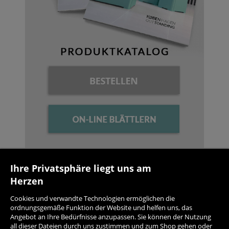
Ihre Privatsphäre liegt uns am
NEWSLETTER
Herzen
Geben Sie Ihre E-Mail-Adresse ein, wenn Sie
Cookies und verwandte Technologien ermöglichen die
Informationen über neue Produkte und Aktionen
ordnungsgemäße Funktion der Website und helfen uns, das
erhalten möchten.
Angebot an Ihre Bedürfnisse anzupassen. Sie können der Nutzung
all dieser Dateien durch uns zustimmen und zum Shop gehen oder