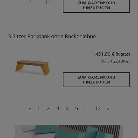
ZUM WARENKORB
HINZUFÜGEN
3-Sitzer Parkbank ohne Rückenlehne
1.451,80 € (Netto)
1.220,00 €
(Netto:
)
ZUM WARENKORB
HINZUFÜGEN
«
1
2
3
4
5
...
12
»