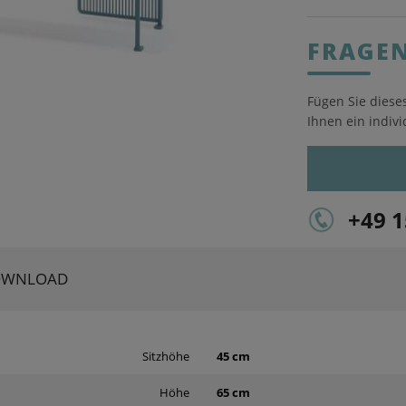
FRAGE
Fügen Sie dieses
Ihnen ein indivi
+49 
OWNLOAD
Sitzhöhe
45 cm
Höhe
65 cm