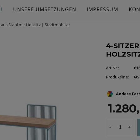
Ü
UNSERE UMSETZUNGEN
IMPRESSUM
KON
 aus Stahl mit Holzsitz | Stadtmobiliar
4-SITZE
HOLZSIT
Art.Nr.:
616
Produktline:
ØS
Andere Farb
1.280
-
+