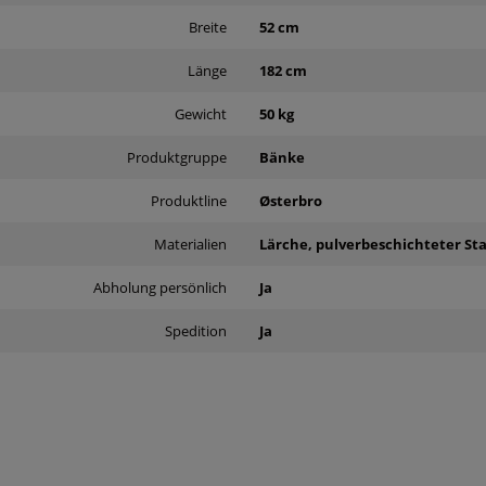
Breite
52 cm
Länge
182 cm
Gewicht
50 kg
Produktgruppe
Bänke
Produktline
Østerbro
Materialien
Lärche, pulverbeschichteter St
Abholung persönlich
Ja
Spedition
Ja