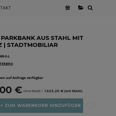
TAKT
R PARKBANK AUS STAHL MIT
Z | STADTMOBILIAR
09-S-L
TERBRO
en auf Anfrage verfügbar
,00 €
ohne MwSt /
(mit MwSt)
1.523,20 €
ZUM WARENKORB HINZUFÜGEN