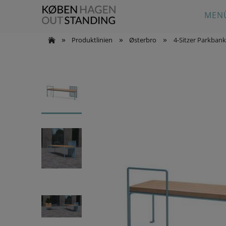
MEN
»
»
»
Produktlinien
Østerbro
4-Sitzer Parkbank