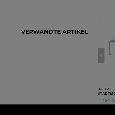
VERWANDTE ARTIKEL
3-SITZE
STADTMO
1209.0
1.511,30