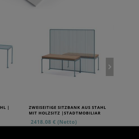
HL |
ZWEISEITIGE SITZBANK AUS STAHL
MIT HOLZSITZ |STADTMOBILIAR
2418.08 € (Netto)
3.022,60 € (mit MwSt)