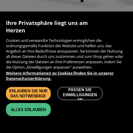
Ihre Privatsphäre liegt uns am
Herzen
4-SITZER STRASSENBANK AUS STAHL
S-FÖRMI
Cookies und verwandte Technologien ermöglichen die
ordnungsgemäße Funktion der Website und helfen uns, das
Angebot an Ihre Bedürfnisse anzupassen. Sie können der Nutzung
1113.84 € (Netto)
2065.84
all dieser Dateien durch uns zustimmen und zum Shop gehen oder
1.392,30 € (mit MwSt)
2.582,30 
die Nutzung der Dateien an Ihre Präferenzen anpassen, indem Sie
die Option „Einwilligungen anpassen“ auswählen.
Weitere Informationen zu Cookies finden Sie in unserer
Datenschutzerklärung.
PRODUKTE
KONTAKT
PASSEN SIE
ERLAUBEN SIE NUR
EINWILLIGUNGEN
DAS NOTWENDIGE
DATENSCHUTZ-BESTIMMUNGEN
AN
LIEFERZEIT UND VERSANDKOSTEN
IMPRESSUM
ALLES ERLAUBEN
ÜBER UNS
Powered by Shoper®