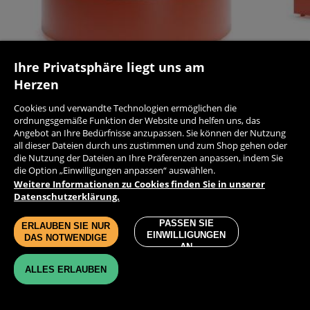
Ihre Privatsphäre liegt uns am
Herzen
GROSSE MINIMALISTISCHE RUNDE STADTBANK
MODERNE
Cookies und verwandte Technologien ermöglichen die
|STRASS
ordnungsgemäße Funktion der Website und helfen uns, das
Angebot an Ihre Bedürfnisse anzupassen. Sie können der Nutzung
2208.64 € (Netto)
3122.56
all dieser Dateien durch uns zustimmen und zum Shop gehen oder
2.760,80 € (mit MwSt)
3.903,20 
die Nutzung der Dateien an Ihre Präferenzen anpassen, indem Sie
die Option „Einwilligungen anpassen“ auswählen.
Weitere Informationen zu Cookies finden Sie in unserer
Datenschutzerklärung.
PRODUKTE
KONTAKT
PASSEN SIE
ERLAUBEN SIE NUR
EINWILLIGUNGEN
DAS NOTWENDIGE
DATENSCHUTZ-BESTIMMUNGEN
AN
LIEFERZEIT UND VERSANDKOSTEN
IMPRESSUM
ALLES ERLAUBEN
ÜBER UNS